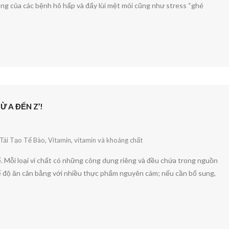
ông của các bệnh hô hấp và đẩy lùi mệt mỏi cũng như stress “ghé
 A ĐẾN Z’!
Tái Tạo Tế Bào
,
Vitamin
,
vitamin và khoáng chất
. Mỗi loại vi chất có những công dụng riêng và đều chứa trong nguồn
 độ ăn cân bằng với nhiều thực phẩm nguyên cám; nếu cần bổ sung,