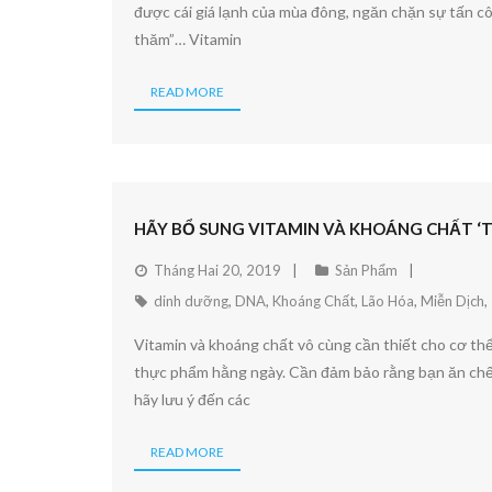
được cái giá lạnh của mùa đông, ngăn chặn sự tấn c
thăm”… Vitamin
READ MORE
HÃY BỔ SUNG VITAMIN VÀ KHOÁNG CHẤT ‘TỪ
Tháng Hai 20, 2019
Sản Phẩm
dinh dưỡng
,
DNA
,
Khoáng Chất
,
Lão Hóa
,
Miễn Dịch
,
Vitamin và khoáng chất vô cùng cần thiết cho cơ thể
thực phẩm hằng ngày. Cần đảm bảo rằng bạn ăn chế
hãy lưu ý đến các
READ MORE