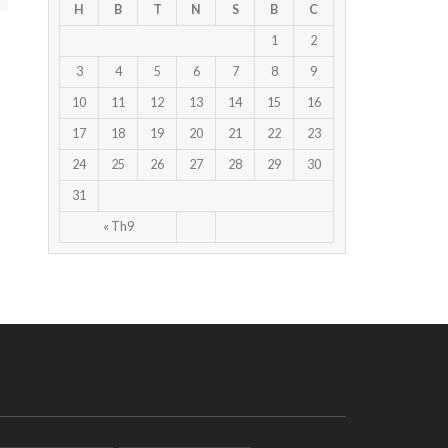
H
B
T
N
S
B
C
1
2
3
4
5
6
7
8
9
10
11
12
13
14
15
16
17
18
19
20
21
22
23
24
25
26
27
28
29
30
31
« Th9