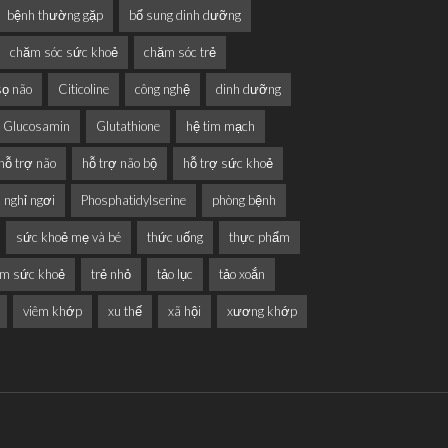
bệnh thường gặp
bổ sung dinh dưỡng
chăm sóc sức khoẻ
chăm sóc trẻ
sọ não
Citicoline
công nghệ
dinh dưỡng
Glucosamin
Glutathione
hệ tim mạch
hỗ trợ não
hỗ trợ não bộ
hỗ trợ sức khoẻ
nghỉ ngơi
Phosphatidylserine
phòng bệnh
sức khoẻ mẹ và bé
thức uống
thực phẩm
ẩm sức khoẻ
trẻ nhỏ
tảo lục
tảo xoắn
viêm khớp
xu thế
xã hội
xương khớp