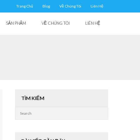
Trang Chủ
Blog
Về Chúng Tôi
Liên Hệ
SẢN PHẨM
VỀ CHÚNG TÔI
LIÊN HỆ
TÌM KIẾM