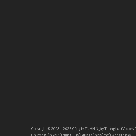
Copyright © 2003 – 2026 Công ty TNHH Ngày Thắng Lợi (Victory Da
Ghi rõ nguồn khi sử dụng lại nội dung sản phẩm từ website này.