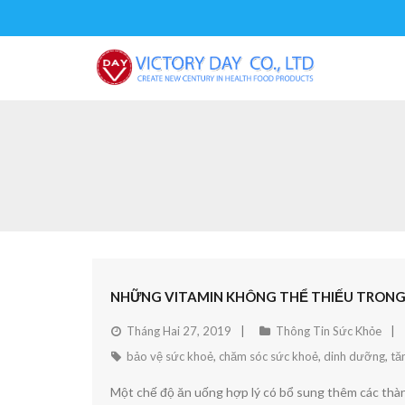
NHỮNG VITAMIN KHÔNG THỂ THIẾU TRON
Tháng Hai 27, 2019
Thông Tin Sức Khỏe
bảo vệ sức khoẻ
,
chăm sóc sức khoẻ
,
dinh dưỡng
,
tă
Một chế độ ăn uống hợp lý có bổ sung thêm các thành