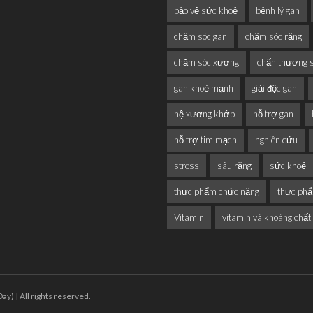
bảo vệ sức khoẻ
bệnh lý gan
chăm sóc gan
chăm sóc răng
chăm sóc xương
chấn thương 
gan khoẻ mạnh
giải độc gan
hệ xương khớp
hỗ trợ gan
hỗ trợ tim mạch
nghiên cứu
stress
sâu răng
sức khoẻ
thực phẩm chức năng
thực ph
Vitamin
vitamin và khoáng chất
y) | All rights reserved.