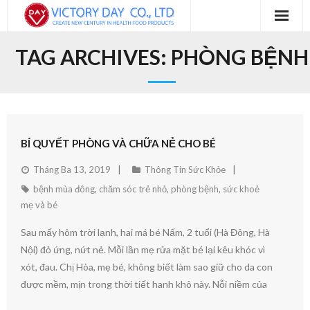
Trang chủ
TAG ARCHIVES:
PHÒNG BỆNH
Blog
Sản Phẩm
Về chúng tôi
BÍ QUYẾT PHÒNG VÀ CHỮA NẺ CHO BÉ
Tháng Ba 13, 2019
Thông Tin Sức Khỏe
Liên hệ
bệnh mùa đông
,
chăm sóc trẻ nhỏ
,
phòng bệnh
,
sức khoẻ
mẹ và bé
Sau mấy hôm trời lạnh, hai má bé Nấm, 2 tuổi (Hà Đông, Hà
Nội) đỏ ứng, nứt nẻ. Mỗi lần mẹ rửa mặt bé lại kêu khóc vì
xót, đau. Chị Hòa, mẹ bé, không biết làm sao giữ cho da con
được mềm, mịn trong thời tiết hanh khô này. Nỗi niềm của