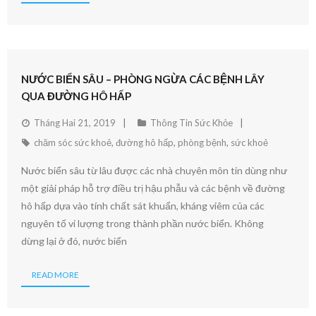
NƯỚC BIỂN SÂU – PHÒNG NGỪA CÁC BỆNH LÂY
QUA ĐƯỜNG HÔ HẤP
Tháng Hai 21, 2019
Thông Tin Sức Khỏe
chăm sóc sức khoẻ
,
đường hô hấp
,
phòng bệnh
,
sức khoẻ
Nước biển sâu từ lâu được các nhà chuyên môn tin dùng như
một giải pháp hỗ trợ điều trị hậu phẫu và các bệnh về đường
hô hấp dựa vào tính chất sát khuẩn, kháng viêm của các
nguyên tố vi lượng trong thành phần nước biển. Không
dừng lại ở đó, nước biển
READ MORE