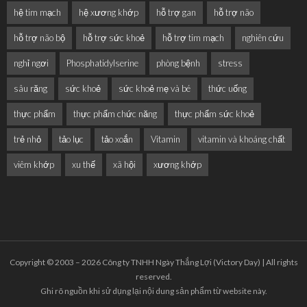
hệ tim mạch
hệ xương khớp
hỗ trợ gan
hỗ trợ não
hỗ trợ não bộ
hỗ trợ sức khoẻ
hỗ trợ tim mạch
nghiên cứu
nghỉ ngơi
Phosphatidylserine
phòng bệnh
stress
sâu răng
sức khoẻ
sức khoẻ mẹ và bé
thức uống
thực phẩm
thực phẩm chức năng
thực phẩm sức khoẻ
trẻ nhỏ
tảo lục
tảo xoắn
Vitamin
vitamin và khoáng chất
viêm khớp
xu thế
xã hội
xương khớp
Copyright © 2003 – 2026 Công ty TNHH Ngày Thắng Lợi (Victory Day) | All rights
reserved.
Ghi rõ nguồn khi sử dụng lại nội dung sản phẩm từ website này.