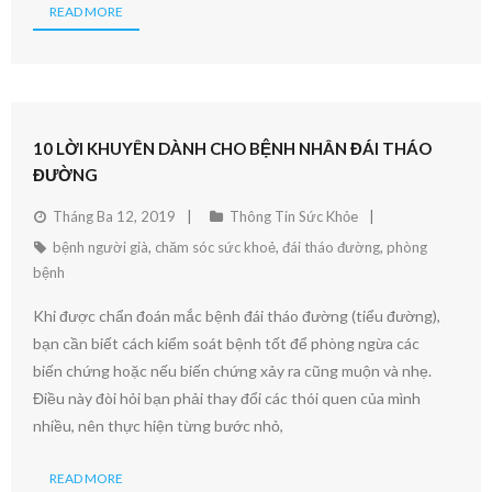
READ MORE
10 LỜI KHUYÊN DÀNH CHO BỆNH NHÂN ĐÁI THÁO
ĐƯỜNG
Tháng Ba 12, 2019
Thông Tin Sức Khỏe
bệnh người già
,
chăm sóc sức khoẻ
,
đái tháo đường
,
phòng
bệnh
Khi được chẩn đoán mắc bệnh đái tháo đường (tiểu đường),
bạn cần biết cách kiểm soát bệnh tốt để phòng ngừa các
biến chứng hoặc nếu biến chứng xảy ra cũng muộn và nhẹ.
Điều này đòi hỏi bạn phải thay đổi các thói quen của mình
nhiều, nên thực hiện từng bước nhỏ,
READ MORE