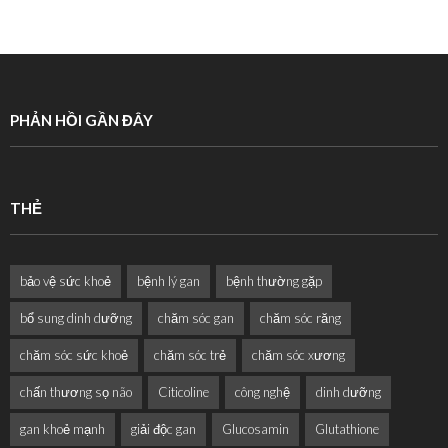
PHẢN HỒI GẦN ĐÂY
THẺ
bảo vệ sức khoẻ
bệnh lý gan
bệnh thường gặp
bổ sung dinh dưỡng
chăm sóc gan
chăm sóc răng
chăm sóc sức khoẻ
chăm sóc trẻ
chăm sóc xương
chấn thương sọ não
Citicoline
công nghệ
dinh dưỡng
gan khoẻ mạnh
giải độc gan
Glucosamin
Glutathione