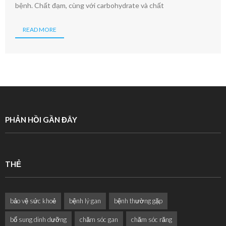
bệnh. Chất đạm, cùng với carbohydrate và chất
READ MORE
PHẢN HỒI GẦN ĐÂY
THẺ
bảo vệ sức khoẻ
bệnh lý gan
bệnh thường gặp
bổ sung dinh dưỡng
chăm sóc gan
chăm sóc răng