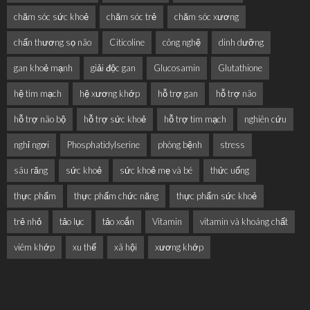
chăm sóc sức khoẻ
chăm sóc trẻ
chăm sóc xương
chấn thương sọ não
Citicoline
công nghệ
dinh dưỡng
gan khoẻ mạnh
giải độc gan
Glucosamin
Glutathione
hệ tim mạch
hệ xương khớp
hỗ trợ gan
hỗ trợ não
hỗ trợ não bộ
hỗ trợ sức khoẻ
hỗ trợ tim mạch
nghiên cứu
nghỉ ngơi
Phosphatidylserine
phòng bệnh
stress
sâu răng
sức khoẻ
sức khoẻ mẹ và bé
thức uống
thực phẩm
thực phẩm chức năng
thực phẩm sức khoẻ
trẻ nhỏ
tảo lục
tảo xoắn
Vitamin
vitamin và khoáng chất
viêm khớp
xu thế
xã hội
xương khớp