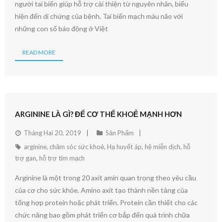
người tai biến giúp hỗ trợ cải thiện từ nguyên nhân, biểu
hiện đến di chứng của bệnh. Tai biến mạch máu não với
những con số báo động ở Việt
READ MORE
ARGININE LÀ GÌ? ĐỂ CƠ THỂ KHOẺ MẠNH HƠN
Tháng Hai 20, 2019
Sản Phẩm
arginine
,
chăm sóc sức khoẻ
,
Hạ huyết áp
,
hệ miễn dịch
,
hỗ
trợ gan
,
hỗ trợ tim mạch
Arginine là một trong 20 axit amin quan trọng theo yêu cầu
của cơ cho sức khỏe. Amino axit tạo thành nền tảng của
tổng hợp protein hoặc phát triển. Protein cần thiết cho các
chức năng bao gồm phát triển cơ bắp đến quá trình chữa