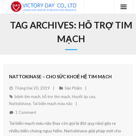
Trang chủ
TAG ARCHIVES:
HỖ TRỢ TIM
Blog
MẠCH
Sản Phẩm
Về chúng tôi
NATTOKINASE – CHO SỨC KHOẺ HỆ TIM MẠCH
Liên hệ
Tháng Hai 20, 2019
Sản Phẩm
bệnh tim mạch
,
hỗ trợ tim mạch
,
Huyết áp cao
,
Nattokinase
,
Tai biến mạch máu não
1
Comment
Tai biến mạch máu não (hay còn gọi là đột quỵ não) gây ra
nhiều biến chứng nguy hiểm. Nattokinase giải pháp mới cho